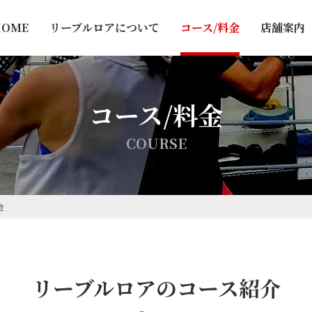
HOME
リーブルロアについて
コース/料金
店舗案内
コース/料金
C
O
U
R
S
E
金
リーブルロアのコース紹介