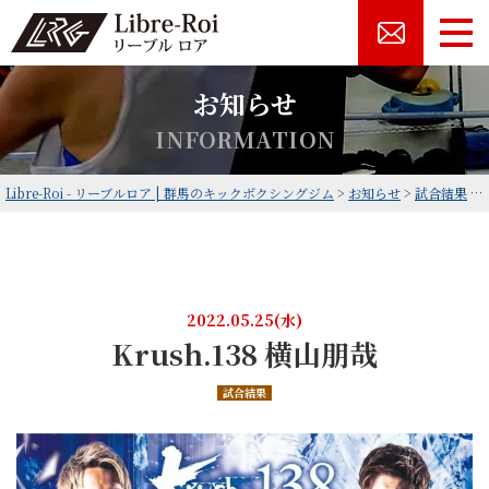
お知らせ
I
N
F
O
R
M
A
T
I
O
N
Libre-Roi - リーブルロア | 群馬のキックボクシングジム
>
お知らせ
>
試合結果
>
2022.05.25(水)
Krush.138 横山朋哉
試合結果