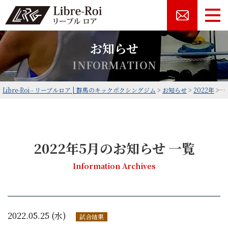
お知らせ
I
N
F
O
R
M
A
T
I
O
N
Libre-Roi - リーブルロア | 群馬のキックボクシングジム
>
お知らせ
>
2022年
>
5
2022年5月のお知らせ 一覧
Information Archives
2022.05.25 (水)
試合結果