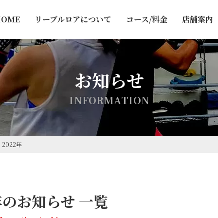
HOME
リーブルロアについて
コース/料金
店舗案内
お知らせ
I
N
F
O
R
M
A
T
I
O
N
>
2022年
2年のお知らせ 一覧