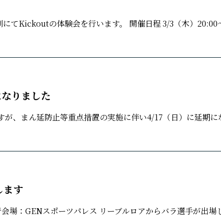
Kickoutの体験会を行います。 開催日程 3/3（木）20:00
期になりました
ですが、まん延防止等重点措置の実施に伴い4/17（日）に延期に
場します
プロ興行会場：GENスポーツパレス リーブルロアからバラ選手が出場