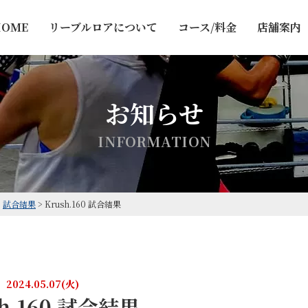
HOME
リーブルロアについて
コース/料金
店舗案内
お知らせ
I
N
F
O
R
M
A
T
I
O
N
>
試合結果
>
Krush.160 試合結果
2024.05.07(火)
sh.160 試合結果