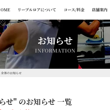
HOME
リーブルロアについて
コース/料金
店舗案内
お知らせ
I
N
F
O
R
M
A
T
I
O
N
>
全体のお知らせ
らせ" のお知らせ 一覧